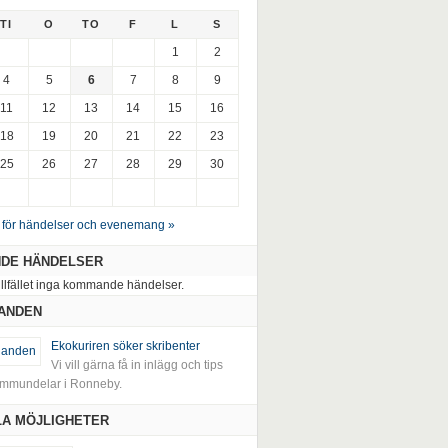
TI
O
TO
F
L
S
1
2
4
5
6
7
8
9
11
12
13
14
15
16
18
19
20
21
22
23
25
26
27
28
29
30
 för händelser och evenemang »
DE HÄNDELSER
tillfället inga kommande händelser.
ANDEN
Ekokuriren söker skribenter
Vi vill gärna få in inlägg och tips
kommundelar i Ronneby.
A MÖJLIGHETER