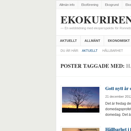
Allmän info
Ekoförening
Ekogrund
Eko
EKOKURIREN
— En webbtidning med ekoperspektiv för Ronne
AKTUELLT
ALLMÄNT
EKONOMISKT
DU ÄR HÄR:
AKTUELLT
HÅLLBARHET
POSTER TAGGADE MED:
H
Gott nytt år 
21 december 201
Det är fredag de
domedagsprofeti
domedag. Det 
Hållbarhet i 