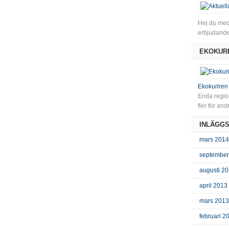
Hej du med
erbjudande
EKOKURI
Ekokuriren
Enda region
fler för an
INLÄGGS
mars 2014
september
augusti 2
april 2013
mars 2013
februari 2