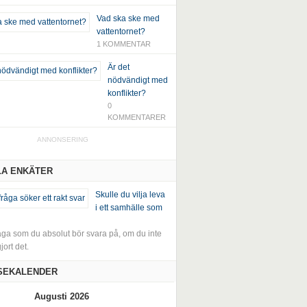
Vad ska ske med
vattentornet?
1 KOMMENTAR
Är det
nödvändigt med
konflikter?
0
KOMMENTARER
ANNONSERING
LA ENKÄTER
Skulle du vilja leva
i ett samhälle som
råga som du absolut bör svara på, om du inte
jort det.
SEKALENDER
Augusti 2026
September