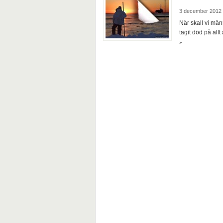
3 december 2012
När skall vi männ
tagit död på all
»