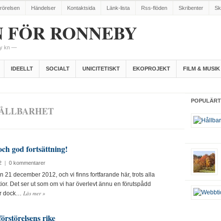
rörelsen
Händelser
Kontaktsida
Länk-lista
Rss-flöden
Skribenter
Skr
 FÖR RONNEBY
by kn —
IDEELLT
SOCIALT
UNICITETISKT
EKOPROJEKT
FILM & MUSIK
POPULÄRT
ÅLLBARHET
och god fortsättning!
2
|
0 kommentarer
n 21 december 2012, och vi finns fortfarande här, trots alla
or. Det ser ut som om vi har överlevt ännu en förutspådd
Läs mer
»
är dock…
förstörelsens rike