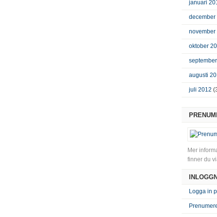
januari 20
december
november
oktober 2
september
augusti 2
juli 2012
(
PRENUME
Mer informa
finner du v
INLOGGN
Logga in p
Prenumere