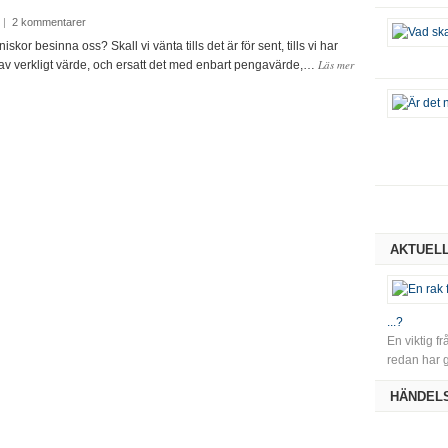
|
2 kommentarer
iskor besinna oss? Skall vi vänta tills det är för sent, tills vi har
Läs mer
t av verkligt värde, och ersatt det med enbart pengavärde,…
AKTUEL
...?
En viktig f
redan har g
HÄNDEL
Juli