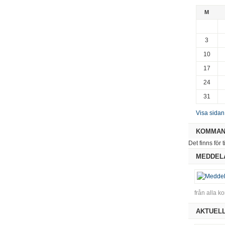
M
3
10
17
24
31
Visa sidan
KOMMAN
Det finns för 
MEDDEL
från alla 
AKTUELL