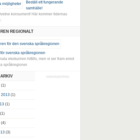
Beställ ett fungerande
samhälle!
vetne konsument! Här kommer tidernas
.
REN REGIONALT
 för svenska språkregionen
ala ekokuriren hittills, men vi ser fram emot
dra språkregioner.
ARKIV
ANNONSERING
(1)
 2013
(1)
013
(1)
(1)
(4)
013
(3)