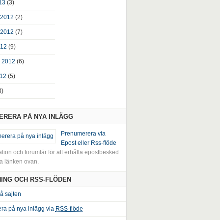
13
(3)
 2012
(2)
 2012
(7)
012
(9)
 2012
(6)
012
(5)
3)
RERA PÅ NYA INLÄGG
Prenumerera via
Epost eller Rss-flöde
tion och forumlär för att erhålla epostbesked
ia länken ovan.
ING OCH RSS-FLÖDEN
å sajten
ra på nya inlägg via
RSS-flöde