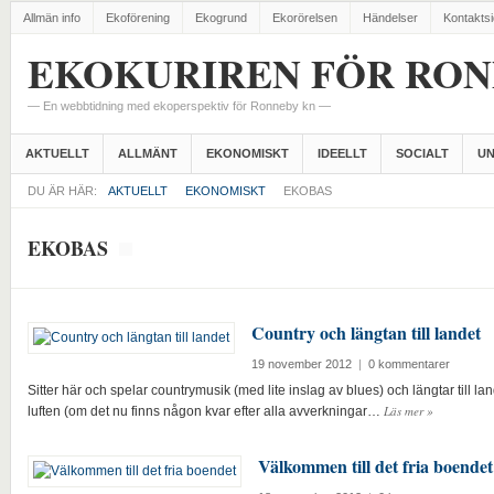
Allmän info
Ekoförening
Ekogrund
Ekorörelsen
Händelser
Kontakts
EKOKURIREN FÖR RO
— En webbtidning med ekoperspektiv för Ronneby kn —
AKTUELLT
ALLMÄNT
EKONOMISKT
IDEELLT
SOCIALT
UN
DU ÄR HÄR:
AKTUELLT
EKONOMISKT
EKOBAS
EKOBAS
Country och längtan till landet
19 november 2012
|
0 kommentarer
Sitter här och spelar countrymusik (med lite inslag av blues) och längtar till land
Läs mer
»
luften (om det nu finns någon kvar efter alla avverkningar…
Välkommen till det fria boendet