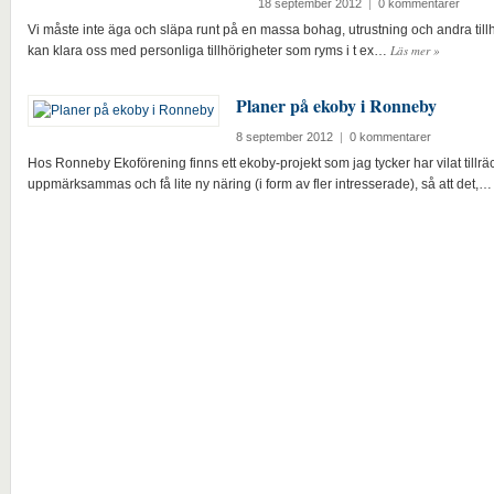
18 september 2012
|
0 kommentarer
Vi måste inte äga och släpa runt på en massa bohag, utrustning och andra tillh
Läs mer
»
kan klara oss med personliga tillhörigheter som ryms i t ex…
Planer på ekoby i Ronneby
8 september 2012
|
0 kommentarer
Hos Ronneby Ekoförening finns ett ekoby-projekt som jag tycker har vilat tillrä
uppmärksammas och få lite ny näring (i form av fler intresserade), så att det,