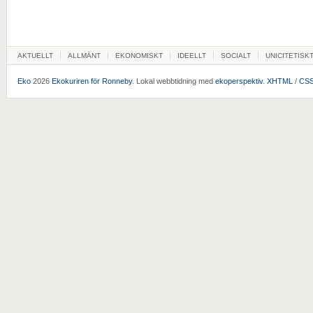
AKTUELLT
ALLMÄNT
EKONOMISKT
IDEELLT
SOCIALT
UNICITETISK
Eko
2026
Ekokuriren för Ronneby
. Lokal webbtidning med
ekoperspektiv
.
XHTML
/
CS