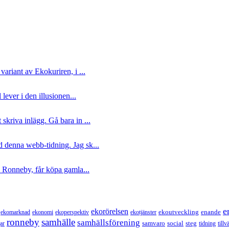
ariant av Ekokuriren, i ...
lever i den illusionen...
kriva inlägg. Gå bara in ...
ed denna webb-tidning. Jag sk...
i Ronneby, får köpa gamla...
e
ekorörelsen
ekoutveckling
enande
ekomarknad
ekonomi
ekoperspektiv
ekotjänster
ronneby
samhälle
samhällsförening
samvaro
social
steg
ar
tidning
tillv