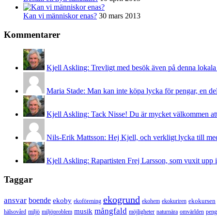
Kan vi människor enas?
30 mars 2013
Kommentarer
Kjell Askling:
Trevligt med besök även på denna lokala v
Maria Stade:
Man kan inte köpa lycka för pengar, en del 
Kjell Askling:
Tack Nisse! Du är mycket välkommen att s
Nils-Erik Mattsson:
Hej Kjell, och verkligt lycka till m
Kjell Askling:
Rapartisten Frej Larsson, som vuxit upp 
Taggar
ekogrund
ansvar
boende
ekoby
ekokursen
ekoförening
ekohem
ekokuriren
mångfald
musik
hälsovård
miljö
miljöproblem
möjligheter
naturnära
omvärlden
peng