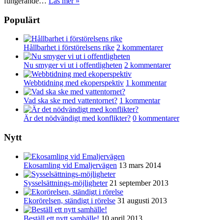
fungerande…
Läs mer
»
Populärt
Hållbarhet i förstörelsens rike
2 kommentarer
Nu smyger vi ut i offentligheten
2 kommentarer
Webbtidning med ekoperspektiv
1 kommentar
Vad ska ske med vattentornet?
1 kommentar
Är det nödvändigt med konflikter?
0 kommentarer
Nytt
Ekosamling vid Emaljervägen
13 mars 2014
Sysselsättnings-möjligheter
21 september 2013
Ekorörelsen, ständigt i rörelse
31 augusti 2013
Beställ ett nytt samhälle!
10 april 2013