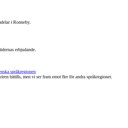
undelar i Ronneby.
idernas erbjudande.
enska språkregionen
ren hittills, men vi ser fram emot fler för andra språkregioner.