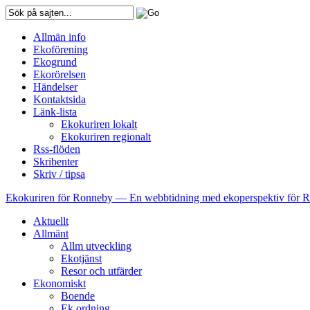
Allmän info
Ekoförening
Ekogrund
Ekorörelsen
Händelser
Kontaktsida
Länk-lista
Ekokuriren lokalt
Ekokuriren regionalt
Rss-flöden
Skribenter
Skriv / tipsa
Ekokuriren för Ronneby
— En webbtidning med ekoperspektiv för
Aktuellt
Allmänt
Allm utveckling
Ekotjänst
Resor och utfärder
Ekonomiskt
Boende
Ek ordning