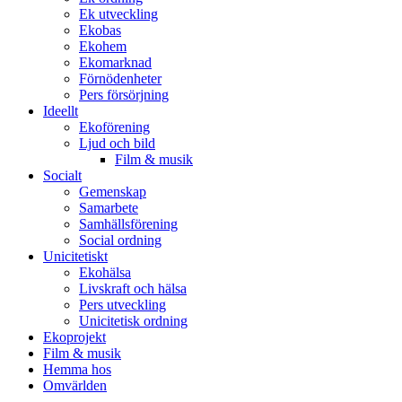
Ek utveckling
Ekobas
Ekohem
Ekomarknad
Förnödenheter
Pers försörjning
Ideellt
Ekoförening
Ljud och bild
Film & musik
Socialt
Gemenskap
Samarbete
Samhällsförening
Social ordning
Unicitetiskt
Ekohälsa
Livskraft och hälsa
Pers utveckling
Unicitetisk ordning
Ekoprojekt
Film & musik
Hemma hos
Omvärlden