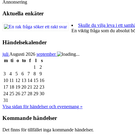
Annonsering
Aktuella enkäter
Skulle du vilja leva i ett samh
En viktig fråga som du absolut bö
Händelsekalender
juli
Augusti 2026
september
m
ti
o
to
f
l
s
1
2
3
4
5
6
7
8
9
10
11
12
13
14
15
16
17
18
19
20
21
22
23
24
25
26
27
28
29
30
31
Visa sidan för händelser och evenemang »
Kommande händelser
Det finns för tillfället inga kommande händelser.